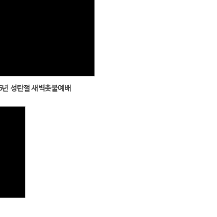
Views
25년 성탄절 새벽촛불예배