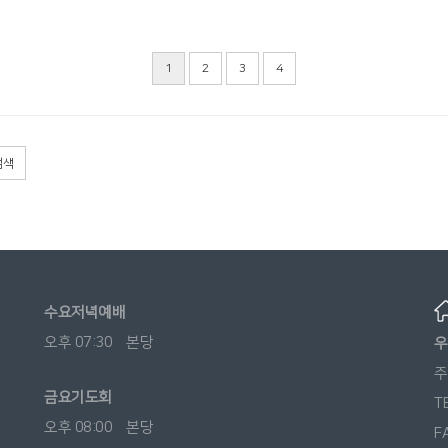
1
2
3
4
검색
수요저녁예배
오후 07:30 본당
우
주
금요기도회
T
오후 08:00 본당
F