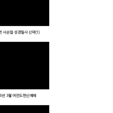
Views
년 사순절 성경필사 신약(1)
Views
26년 3월 여전도헌신예배