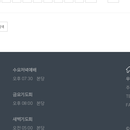
검색
수요저녁예배
오후 07:30 본당
우
주
금요기도회
T
오후 08:00 본당
F
새벽기도회
오전 05:00 본당
©